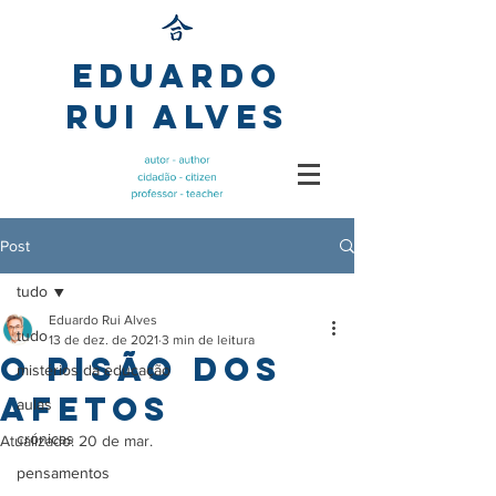
Eduardo
Rui Alves
Post
tudo
Eduardo Rui Alves
tudo
13 de dez. de 2021
3 min de leitura
O Pisão dos
mistérios da educação
afetos
aulas
crónicas
Atualizado:
20 de mar.
pensamentos