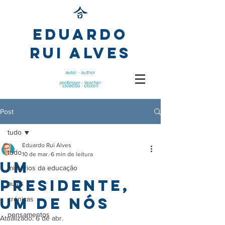
Eduardo
Rui Alves
Post
tudo
Eduardo Rui Alves
tudo
10 de mar.
6 min de leitura
Um
mistérios da educação
presidente,
aulas
um de nós
crónicas
pensamentos
Atualizado:
6 de abr.