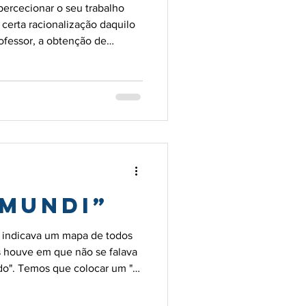
ercecionar o seu trabalho
certa racionalização daquilo
ofessor, a obtenção de
se estabelecem no meio
 que fortifiquem o docente
 mundi”
 indicava um mapa de todos
s houve em que não se falava
do". Temos que colocar um "
aula para dar a todas e a