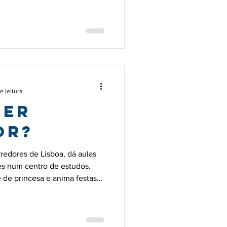
e leitura
ser
or?
redores de Lisboa, dá aulas
es num centro de estudos.
 de princesa e anima festas
 ensinar. A sua grande
a do 1º ciclo, da escola
 olhos a brilhar de comoção e
Espero que estas linhas te