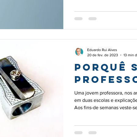
Eduardo Rui Alves
20 de fev. de 2023
13 min d
Porquê 
profess
Uma jovem professora, nos ar
em duas escolas e explicaçõ
Aos fins-de semanas veste-se
de aniversário. Diz que adora
inspiração foi a sua professor
“primária”. E diz isso com os
de alegria. Meu caro Futuro: 