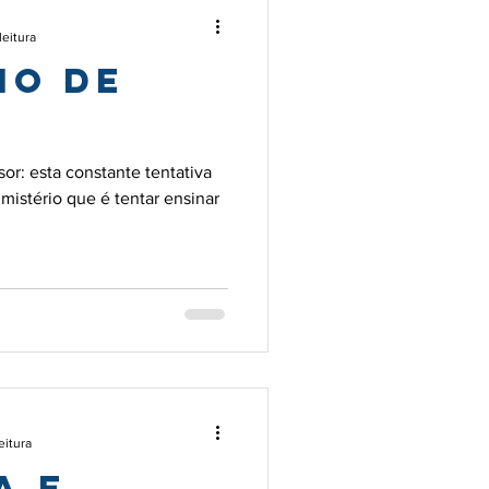
leitura
io de
sor: esta constante tentativa
mistério que é tentar ensinar
eitura
a e