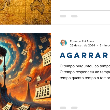
diversos países: 195 segundo 
Eduardo Rui Alves
26 de set. de 2024
5 min de
Agarrar
O tempo perguntou ao tempo
O tempo respondeu ao tempo
tempo quanto tempo o tempo tem. 1) Par
conversa O tempo é esta di
parece que escapa ao nosso 
entre os dedos. Cronos, o de
da Terra. É uma figura tão su
chefe dos Deuses do Olimpo