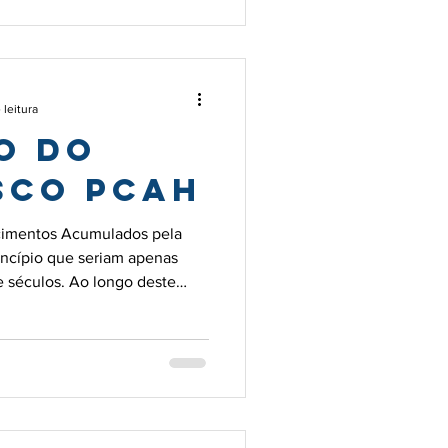
considerado imutável e fic
 leitura
o do
sco PCAH
cimentos Acumulados pela
ncípio que seriam apenas
 séculos. Ao longo deste
umularam conhecimentos.
icultura, supõe-se. Depois
a mas também do comércio.
eis segredos de viver em
as e tribos e depois em
o oral, boca a boca, de pais