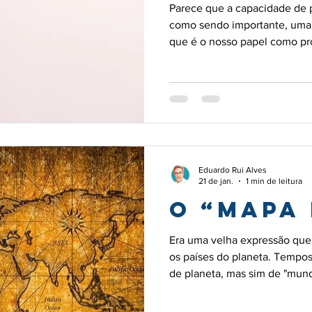
Parece que a capacidade de p
como sendo importante, uma 
que é o nosso papel como pr
satisfação nas relações que 
escolar, parecem ser fatores
para não entrarem burnout.
Eduardo Rui Alves
21 de jan.
1 min de leitura
O “mapa
Era uma velha expressão que
os países do planeta. Tempo
de planeta, mas sim de "mun
mapa mundi" em cada sala de 
cada criança e a cada jovem , a perspectiva global dos