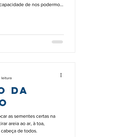
 capacidade de nos podermos
oi isso que a Humanidade
 leitura
O DA
o
car as sementes certas na
ar areia ao ar, à toa,
 cabeça de todos.