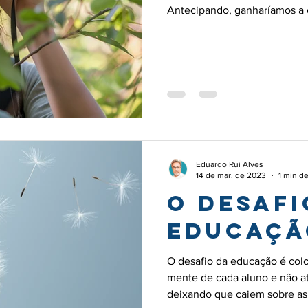
Antecipando, ganharíamos a
preparar e, eventualmente, adaptarmo-nos ao que nos
poderá dar o futuro. E não f
sempre fez?
Eduardo Rui Alves
14 de mar. de 2023
1 min de
O DESAFI
EDUCAÇÃ
O desafio da educação é colo
mente de cada aluno e não atir
deixando que caiem sobre as