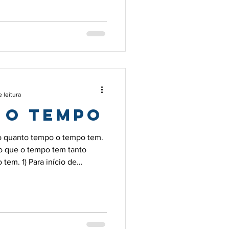
as últimas contas...
 leitura
 o Tempo
 quanto tempo o tempo tem.
 que o tempo tem tanto
a início de
mensão fugaz e efémera que
domínio e se esvai como areia
us do tempo, é filho do Céu e
prema que é pai de Zeus, o
. Os romanos chamaram