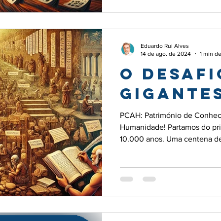
Saturno a Cronos. O tempo é 
Eduardo Rui Alves
14 de ago. de 2024
1 min de
O desafi
gigante
PCAH: Património de Conhe
Humanidade! Partamos do pri
10.000 anos. Uma centena de
tempo os seres humanos ac
Primeiro sobre a caça e a agr
sobre a nobre arte da guerr
Mas sobretudo sobre os difíc
sociedade: primeiro em aldei
cidades. Tudo isso por tradiçã