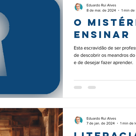
para
Eduardo Rui Alves
8 de mai. de 2024
1 min de 
O mistér
ensinar
Esta escravidão de ser profes
de descobrir os meandros do 
e de desejar fazer aprender.
Eduardo Rui Alves
7 de jan. de 2024
1 min de l
Literaci