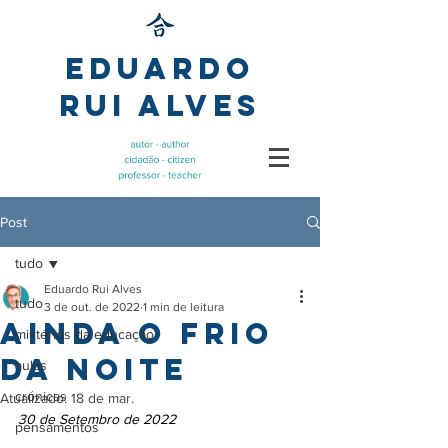
Eduardo
Rui Alves
Post
tudo
Eduardo Rui Alves
tudo
3 de out. de 2022
1 min de leitura
Ainda o frio
mistérios da educação
da noite
aulas
crónicas
Atualizado:
18 de mar.
30 de Setembro de 2022
pensamentos