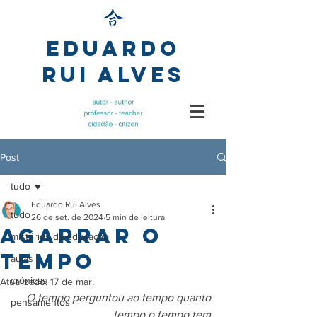
Eduardo
Rui Alves
Post
tudo
Eduardo Rui Alves
tudo
26 de set. de 2024
5 min de leitura
Agarrar o
mistérios da educação
Tempo
aulas
crónicas
Atualizado:
17 de mar.
O tempo perguntou ao tempo quanto 
pensamentos
tempo o tempo tem.