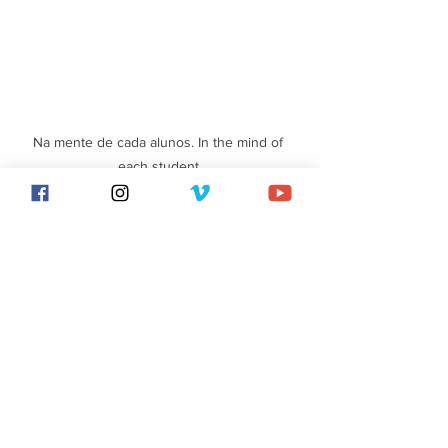
Na mente de cada alunos. In the mind of 
each student.
Entramos agora nesta unidade básica da 
escola, em risco de cair em desuso, que 
é a aula. 
Se quisermos é a sessão de trabalho.
Uma aula ou uma sessão tem uma 
limitação que se prende com os limites 
do cansaço biológico humano: 1 hora? 
90 minutos? Vá lá: 2 horas no máximo 
sem pausa?